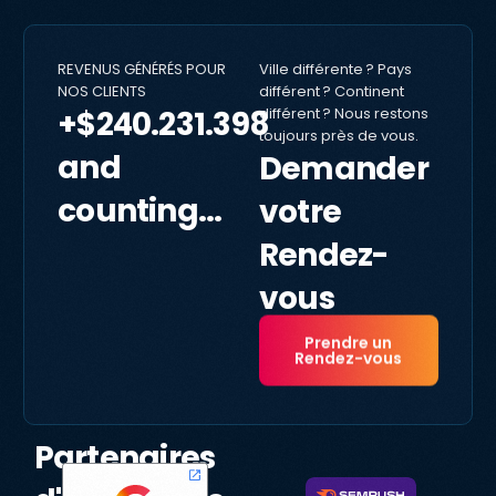
REVENUS GÉNÉRÉS POUR
Ville différente ? Pays
NOS CLIENTS
différent ? Continent
+$240.231.398
différent ? Nous restons
toujours près de vous.
and
Demander
counting...
votre
Rendez-
vous
Prendre un
Rendez-vous
Partenaires