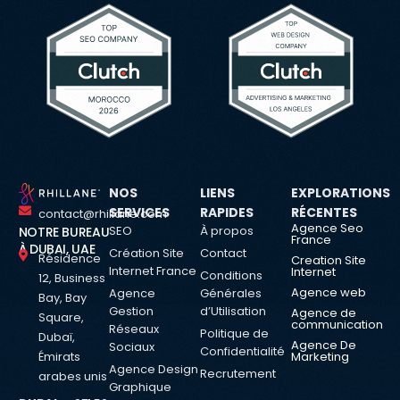
NOS
LIENS
EXPLORATIONS
SERVICES
RAPIDES
RÉCENTES
contact@rhillane.com
Agence Seo
SEO
À propos
NOTRE BUREAU
France
À DUBAI, UAE
Création Site
Contact
Résidence
Creation Site
Internet France
Internet
Conditions
12, Business
Agence web
Agence
Générales
Bay, Bay
Gestion
d’Utilisation
Agence de
Square,
communication
Réseaux
Politique de
Dubaï,
Agence De
Sociaux
Confidentialité
Émirats
Marketing
Agence Design
Recrutement
arabes unis
Graphique