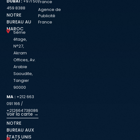
DUBAI :
+971 50
France
459 8388
Agence de
NOTRE
Publicité
BUREAU AU
France
MAROC
5ème
étage,
N°27,
Akram
Offices, Av.
Arabie
Saoudite,
Tangier
90000
MA :
+212 663
091 166 /
+212664738086
Voir la carte →
NOTRE
BUREAU AUX
ÉTATS UNIS