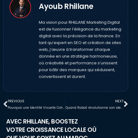
Ayoub Rhillane
Ma vision pour RHILLANE Marketing Digital
est de fusionner l’élégance du marketing
digital avec la précision de la finance. En
tant qu’expert en SEO et création de sites
web, j’œuvre à transformer chaque
donnée en une stratégie harmonieuse,
où créativité et performance s’unissent
pour bâtir des marques qui séduisent,
convertissent et durent.
PREVIOUS
NEXT
Pourquoi une Identité Visuelle Cohérente Transforme Votre Entreprise en Marque Inoubliable
Quand Rabat révolutionne son identité visuelle : secrets d’une transformation digitale qui inspire
AVEC RHILLANE, BOOSTEZ
VOTRE CROISSANCE LOCALE OÙ
QUE VOUS SOYEZ AU MAROC