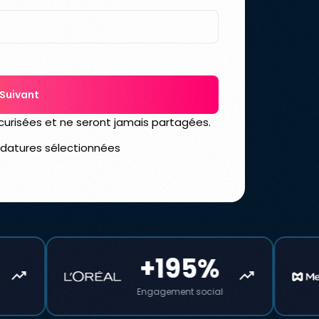
Suivant
curisées et ne seront jamais partagées.
didatures sélectionnées
+195%
trending_up
Engagement social
Le