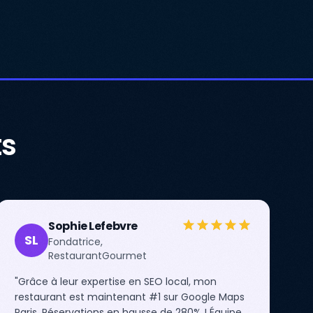
ts
Sophie Lefebvre
SL
Fondatrice,
RestaurantGourmet
"Grâce à leur expertise en SEO local, mon
restaurant est maintenant #1 sur Google Maps
Paris. Réservations en hausse de 280% ! Équipe