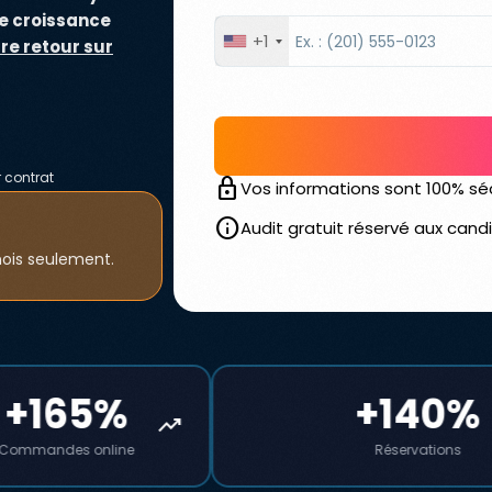
e croissance
+1
re retour sur
 contrat
lock
Vos informations sont 100% sé
info
Audit gratuit réservé aux can
mois seulement.
%
+140%
trending_up
trending_up
ne
Réservations