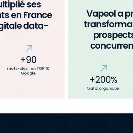
ltiplié ses
Vapeol a pr
ts en France
transforman
gitale data-
prospects
concurren
+90
mots-clés en TOP 10
Google
+200%
trafic organique