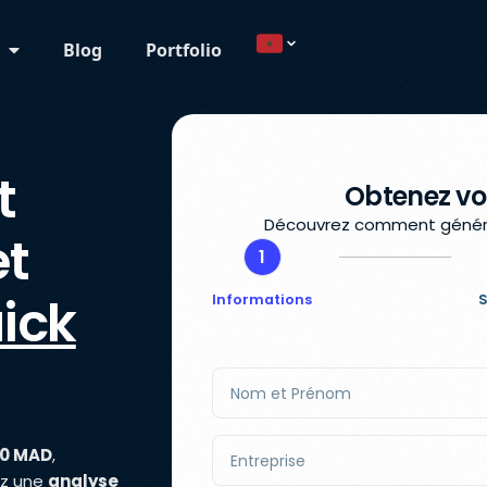
Blog
Portfolio
Current country
t
Obtenez vot
Découvrez comment générer
et
1
ick
Informations
S
00 MAD
,
ez une
analyse