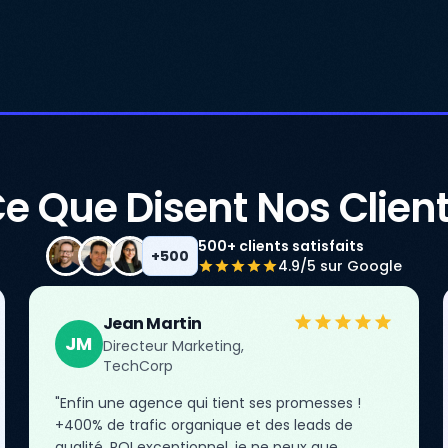
e Que Disent Nos Clien
500+ clients satisfaits
+500
4.9/5 sur Google
Jean Martin
JM
Directeur Marketing,
TechCorp
"Enfin une agence qui tient ses promesses !
+400% de trafic organique et des leads de
qualité. ROI exceptionnel, je ne peux que