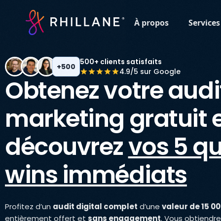
À propos
Services
500+ clients satisfaits
+500
4.9/5 sur Google
Obtenez votre audi
marketing gratuit 
découvrez
vos 5 qu
wins immédiats
Profitez d’un
audit digital complet
d’une
valeur de 15 0
entièrement offert et
sans engagement
. Vous obtiendr