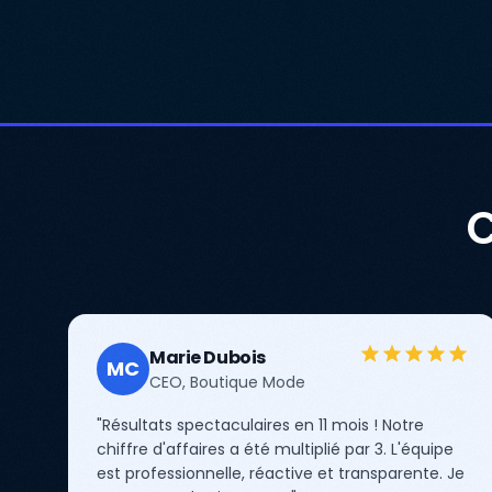
C
Marie Dubois
MC
CEO, Boutique Mode
"Résultats spectaculaires en 11 mois ! Notre
chiffre d'affaires a été multiplié par 3. L'équipe
est professionnelle, réactive et transparente. Je