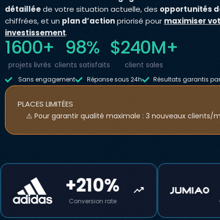
détaillée
de votre situation actuelle, des
opportunités d
chiffrées, et un
plan d’action
priorisé pour
maximiser vot
investissement
.
1600
+
98
%
$
240
M+
projets livrés
clients satisfaits
client sales
Sans engagement
Réponse sous 24h
Résultats garantis par
PLACES LIMITÉES
⚠️ Pour garantir qualité maximale : 3 nouveaux clients/
+210%
+165
trending_up
Conversion rate
Commandes onli