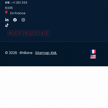
US :
+1 251 333
6335
En France
🇲🇦
🇫🇷
🇺🇸
🇦🇪
© 2026 · Rhillane ·
Sitemap XML