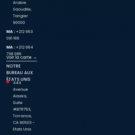
Arabie
Saoudite,
Tangier
90000
MA :
+212 663
091 166
MA :
+212 664
738 086
Voir la carte →
NOTRE
BUREAU AUX
ÉTATS UNIS
444
Avenue
Alaska,
Suite
#BTR753,
Torrance,
CA 90503 -
Etats Unis