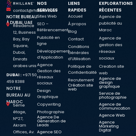
NOS
LIENS
EXPLORATIONS
SERVICES
RAPIDES
RÉCENTES
contact@rhillane.com
Sites Web
Accueil
NOTRE BUREAU
Agence de
À DUBAI, UAE
publicité au
SEO –
À propos
Résidence
Référencement
Maroc
Blog
12, Business
Publicité en
Agence de
Bay, Bay
Contact
ligne
gestion des
Square,
Conditions
Développement
réseaux
Dubaï,
Générales
d’Application
sociaux
d’Utilisation
Émirats
Agence
arabes unis
Politique de
Creation site
Gestion des
Confidentialité
web
DUBAI :
+971 50
réseaux
Agence de
Recrutement
459 8388
design
sociaux
Création site
graphique
NOTRE
web
Design
Service de
BUREAU AU
Graphique
photographie
MAROC
Copywriting
Agence de
5ème
communication
étage,
Photographie
Agence Web
Agence De
N°27,
Generation de
Agence
Leads
Akram
Marketing
Digital
Offices, Av.
Agence SEO