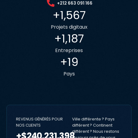
+212 663 091 166
+
1,600
Projets digitaux
+
1,215
Entreprises
+
20
Pays
REVENUS GÉNÉRÉS POUR
Ville différente ? Pays
NOS CLIENTS
différent ? Continent
différent ? Nous restons
+$240.231.398
toujours près de vous.