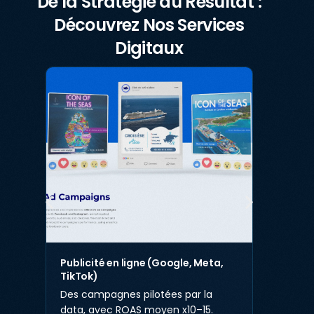
De la Stratégie au Résultat :
Découvrez Nos Services
Digitaux
Publicité en ligne (Google, Meta,
Cr
TikTok)
De
Des campagnes pilotées par la
or
data, avec ROAS moyen x10–15.