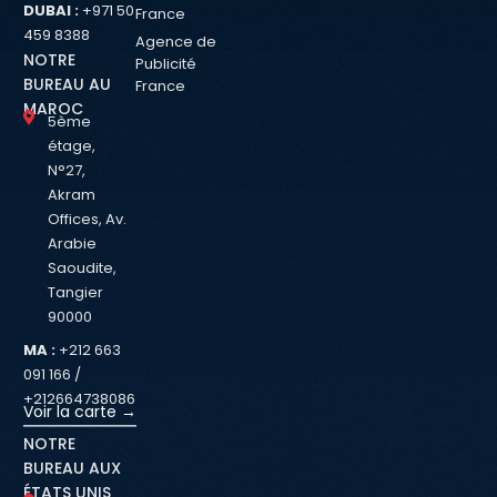
DUBAI :
+971 50
France
459 8388
Agence de
NOTRE
Publicité
BUREAU AU
France
MAROC
5ème
étage,
N°27,
Akram
Offices, Av.
Arabie
Saoudite,
Tangier
90000
MA :
+212 663
091 166 /
+212664738086
Voir la carte →
NOTRE
BUREAU AUX
ÉTATS UNIS