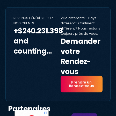
REVENUS GÉNÉRÉS POUR
Ville différente ? Pays
NOS CLIENTS
différent ? Continent
+$240.231.398
différent ? Nous restons
toujours près de vous.
and
Demander
counting...
votre
Rendez-
vous
Prendre un
Rendez-vous
Partenaires