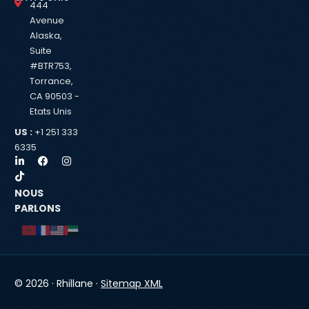
444
Avenue
Alaska,
Suite
#BTR753,
Torrance,
CA 90503 -
Etats Unis
US :
+1 251 333
6335
NOUS
PARLONS
© 2026 · Rhillane ·
Sitemap XML