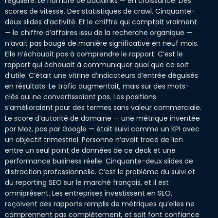
régulière. Le nombre de backlinks — en croissance. Des
scores de vitesse. Des statistiques de crawl. Cinquante-
deux slides d’activité. Et le chiffre qui comptait vraiment
— le chiffre d’affaires issu de la recherche organique —
n’avait pas bougé de manière significative en neuf mois.
Elle n’échouait pas à comprendre le rapport. C’est le
rapport qui échouait à communiquer quoi que ce soit
d’utile. C’était une vitrine d’indicateurs d’entrée déguisés
en résultats. Le trafic augmentait, mais sur des mots-
clés qui ne convertissaient pas. Les positions
s’amélioraient pour des termes sans valeur commerciale.
Le score d’autorité de domaine — une métrique inventée
par Moz, pas par Google — était suivi comme un KPI avec
un objectif trimestriel. Personne n’avait tracé de lien
entre un seul point de données de ce deck et une
performance business réelle. Cinquante-deux slides de
distraction professionnelle. C’est le problème du suivi et
du reporting SEO sur le marché français, et il est
omniprésent. Les entreprises investissent en SEO,
reçoivent des rapports remplis de métriques qu’elles ne
comprennent pas complètement, et soit font confiance