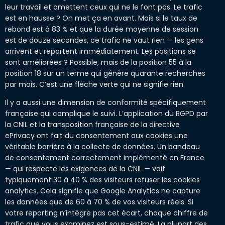
leur travail et omettent ceux qui ne le font pas. Le trafic
est en hausse ? On met ça en avant. Mais si le taux de
rebond est à 83 % et que la durée moyenne de session
est de douze secondes, ce trafic ne vaut rien — les gens
arrivent et repartent immédiatement. Les positions se
sont améliorées ? Possible, mais de la position 55 à la
position 18 sur un terme qui génère quarante recherches
par mois. C’est une flèche verte qui ne signifie rien.
Il y a aussi une dimension de conformité spécifiquement
française qui complique le suivi. L’application du RGPD par
la CNIL et la transposition française de la directive
ePrivacy ont fait du consentement aux cookies une
véritable barrière à la collecte de données. Un bandeau
de consentement correctement implémenté en France
— qui respecte les exigences de la CNIL — voit
typiquement 30 à 40 % des visiteurs refuser les cookies
analytics. Cela signifie que Google Analytics ne capture
les données que de 60 à 70 % de vos visiteurs réels. Si
votre reporting n’intègre pas cet écart, chaque chiffre de
trafic que vous examinez est sous-estimé. La plupart des