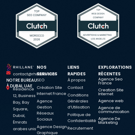
NOS
LIENS
EXPLORATIONS
SERVICES
RAPIDES
RÉCENTES
contact@rhillane.com
Agence Seo
SEO
À propos
NOTRE BUREAU
France
À DUBAI, UAE
Création Site
Contact
Résidence
Creation Site
Internet France
Internet
Conditions
12, Business
Agence web
Agence
Générales
Bay, Bay
Gestion
d’Utilisation
Agence de
Square,
communication
Réseaux
Politique de
Dubaï,
Agence De
Sociaux
Confidentialité
Émirats
Marketing
Agence Design
Recrutement
arabes unis
Graphique