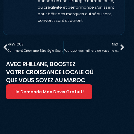
donnée en une stratégie harmonieuse,
où créativité et performance s’unissent
pour bâtir des marques qui séduisent,
convertissent et durent.
PREVIOUS
NEXT
Comment Créer une Stratégie Social Media qui Génère des Résultats Concrets en 2026
Pourquoi vos milliers de vues ne se transforment pas en clients : Le vrai débat reach vs engagement
AVEC RHILLANE, BOOSTEZ
VOTRE CROISSANCE LOCALE OÙ
QUE VOUS SOYEZ AU MAROC
Je Demande Mon Devis Gratuit!