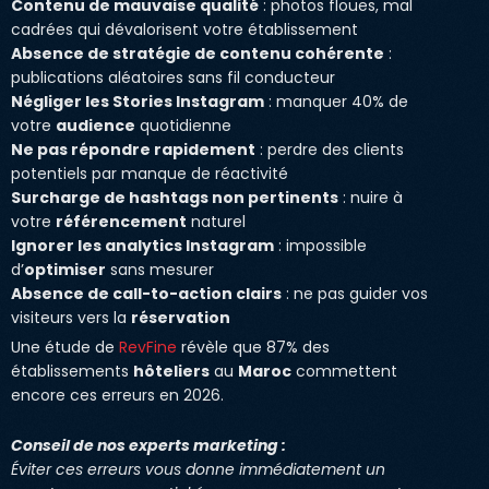
Contenu de mauvaise qualité
: photos floues, mal
cadrées qui dévalorisent votre établissement
Absence de stratégie de contenu cohérente
:
publications aléatoires sans fil conducteur
Négliger les Stories Instagram
: manquer 40% de
votre
audience
quotidienne
Ne pas répondre rapidement
: perdre des clients
potentiels par manque de réactivité
Surcharge de hashtags non pertinents
: nuire à
votre
référencement
naturel
Ignorer les analytics Instagram
: impossible
d’
optimiser
sans mesurer
Absence de call-to-action clairs
: ne pas guider vos
visiteurs vers la
réservation
Une étude de
RevFine
révèle que 87% des
établissements
hôteliers
au
Maroc
commettent
encore ces erreurs en 2026.
Conseil de nos experts marketing :
Éviter ces erreurs vous donne immédiatement un