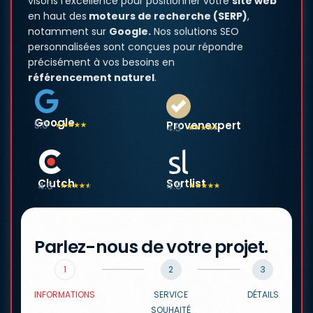
visons l’excellence pour positionner votre
site web
en haut des
moteurs de recherche (SERP)
,
notamment sur
Google.
Nos solutions SEO
personnalisées sont conçues pour répondre
précisément à vos besoins en
référencement naturel
.
Google
5.0
Provenexpert
☆
☆
☆
☆
☆
4.5
☆
☆
☆
☆
☆
Clutch
Sortlist
4.6
4.8
☆
☆
☆
☆
☆
☆
☆
☆
☆
☆
Parlez-nous de votre projet.
1
2
3
INFORMATIONS
SERVICE
DÉTAILS
SOUHAITÉ