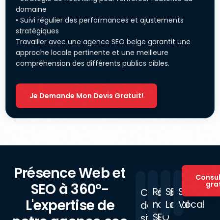
domaine
• Suivi régulier des performances et ajustements
stratégiques
Travailler avec une agence SEO belge garantit une
approche locale pertinente et une meilleure
compréhension des différents publics cibles.
Je Demande Mon Devis Gratuit!
Présence Web et
Consul
gra
SEO à 360°-
Référencemen
SEO
SEO
Création
L'expertise de
naturel
Local
Vocal
de
SEO
sites
Notre
Notre