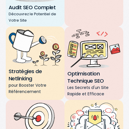
locales
numérique.
off-
Audit SEO Complet
ciblées
site
et
SEO
Découvrez le Potentiel de
pour
technique
,
Votre Site
améliorer
pour
votre
booster
visibilité
le
dans
classement
les
de
rec
herches
votre
site
régionales.
internet
sur
Goog
accroître
Stratégies de
significativement
Optimisation
Netlinking
votre
Technique SEO
pour Booster Votre
visibilité
Les Secrets d'un Site
Référencement
et
trafic
Rapide et Efficace
organique
.