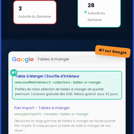
28
3
Autorité du
Autorité du Domaine
Domaine
#1 sur Google
G
o
o
g
l
e
Tables à manger
#1
Table à Manger | Souffle d'Intérieur
www.souffledinterieur.fr › collections › tables-a-manger
Profitez de notre sélection de tables à manger de qualité
premium. Livraison gratuite dès 50€. Retour gratuit sous 30 jours.
Pier Import - Tables à manger
www.pierimport.fr › meubles › tables-a-manger
Découvrez la large gamme de tables à manger de haute qualité
Pier Import. Et craquez pour la table de salle à manger de vos
rêves !