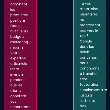
: si vos
dominent
mots-clés
les
prioritaires
premières
ne
positions
progressent
Google
pas vers le
avec leurs
top 5
budgets
Google
marketing
dans les
massifs.
délais
Votre
convenus,
expertise
nous
artisanale
continuons
reste
à travailler
invisible
sans
pendant
facturation
que les
supplémentaire
clients
jusqu’à
appellent
l’atteinte
vos
des
concurrents.