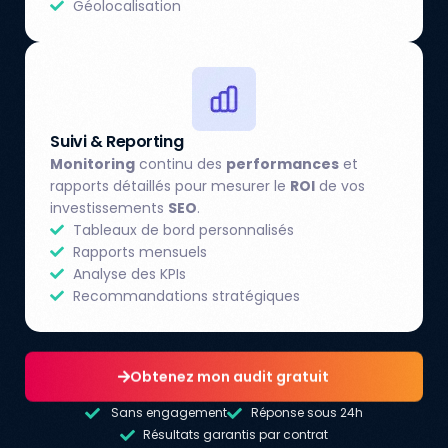
Géolocalisation
Suivi & Reporting
Monitoring
continu des
performances
et
rapports détaillés pour mesurer le
ROI
de vos
investissements
SEO
.
Tableaux de bord personnalisés
Rapports mensuels
Analyse des KPIs
Recommandations stratégiques
Obtenez mon audit gratuit
Sans engagement
Réponse sous 24h
Résultats garantis par contrat