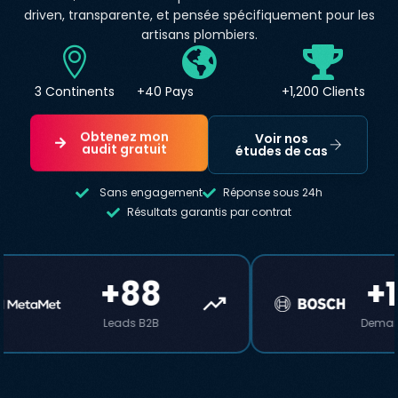
driven, transparente, et pensée spécifiquement pour les
artisans plombiers.
3 Continents
+40 Pays
+1,200 Clients
Obtenez mon
Voir nos
audit gratuit
études de cas
Sans engagement
Réponse sous 24h
Résultats garantis par contrat
+135%
+175%
trending_up
Demandes de devis
Trafic qualifié