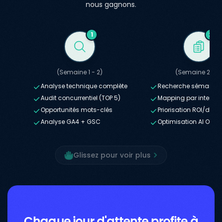
nous gagnons.
1
2
(Semaine 1 - 2)
(Semaine 2 - 3
Analyse technique complète
Recherche sémantiqu
Audit concurrentiel (TOP 5)
Mapping par intentio
Opportunités mots-clés
Priorisation ROI/diffic
Analyse GA4 + GSC
Optimisation AI Over
Glissez pour voir plus
Chaque jour d'attente profite à