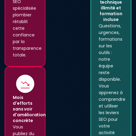
SEO
technique
illimité et
spécialisée
formation
plombier
incluse
rétablit
Questions,
cette
urgences,
confiance
formations
par la
sur les
transparence
outils :
totale.
notre
équipe
reste
disponible.
Vous
apprenez à
Mois
comprendre
d'efforts
et utiliser
sans voir
les leviers
d'amélioration
SEO pour
concrète
votre
Vous
activité
publiez du