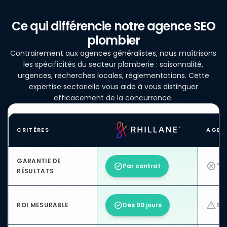
Ce qui différencie notre agence SEO
plombier
Contrairement aux agences généralistes, nous maîtrisons
les spécificités du secteur plomberie : saisonnalité,
urgences, recherches locales, réglementations. Cette
expertise sectorielle vous aide à vous distinguer
efficacement de la concurrence.
CRITÈRES
AGEN
GARANTIE DE
cancel
check_circle
Par contrat
"Be
RÉSULTATS
warning
check_circle
ROI MESURABLE
Dès 90 jours
6–