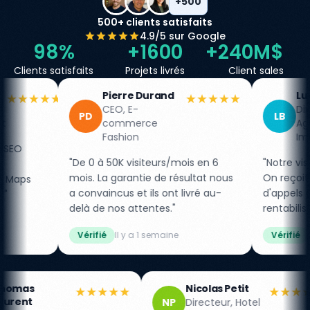
+500
500+ clients satisfaits
4.9/5 sur Google
98%
+1600
+240M$
Clients satisfaits
Projets livrés
Client sales
Pierre Durand
Lucie Bernard
★★★★★
★★★
CEO, E-
Directrice,
LB
commerce
Agence
Fashion
Immobilière
 50K visiteurs/mois en 6
"Notre visibilité locale a explosé
a garantie de résultat nous
On reçoit maintenant 3x plus
incus et ils ont livré au-
d'appels qualifiés. Investissem
e nos attentes."
rentabilisé en 2 mois."
é
Il y a 1 semaine
Vérifié
Il y a 5 jours
Thomas
Nico
★★★★
★★★★★
Laurent
Dire
NP
TL