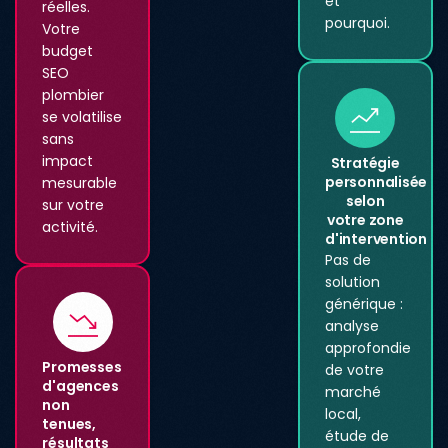
et
réelles.
pourquoi.
Votre
budget
SEO
plombier
se volatilise
sans
impact
Stratégie
personnalisée
mesurable
selon
sur votre
votre zone
activité.
d'intervention
Pas de
solution
générique :
analyse
approfondie
Promesses
de votre
d'agences
marché
non
local,
tenues,
étude de
résultats