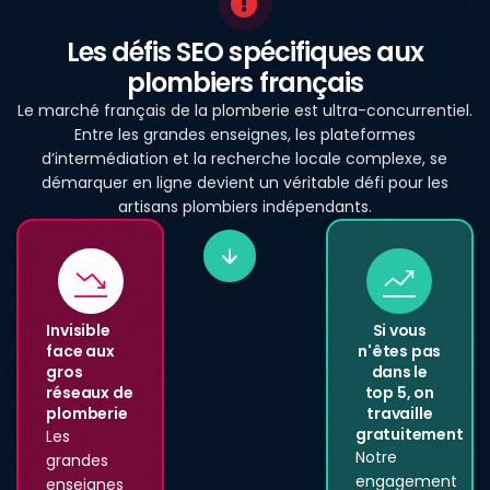
Les défis SEO spécifiques aux
plombiers français
Le marché français de la plomberie est ultra-concurrentiel.
Entre les grandes enseignes, les plateformes
d’intermédiation et la recherche locale complexe, se
démarquer en ligne devient un véritable défi pour les
artisans plombiers indépendants.
Invisible
Si vous
face aux
n'êtes pas
gros
dans le
réseaux de
top 5, on
plomberie
travaille
gratuitement
Les
Notre
grandes
engagement
enseignes