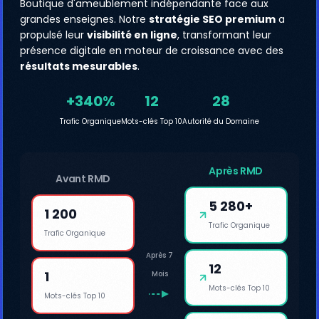
Boutique d'ameublement indépendante face aux
grandes enseignes. Notre
stratégie SEO premium
a
propulsé leur
visibilité en ligne
, transformant leur
présence digitale en moteur de croissance avec des
résultats mesurables
.
+340%
12
28
Trafic Organique
Mots-clés Top 10
Autorité du Domaine
Après RMD
Avant RMD
5 280+
1 200
Trafic Organique
Trafic Organique
Après 7
12
1
Mois
Mots-clés Top 10
Mots-clés Top 10