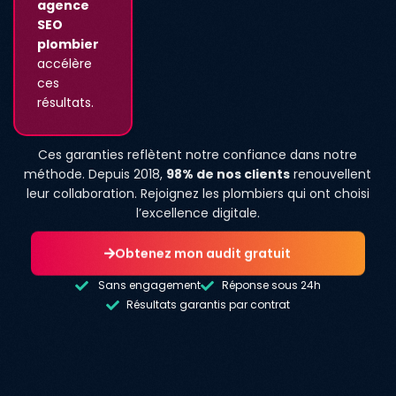
agence
SEO
plombier
accélère
ces
résultats.
Ces garanties reflètent notre confiance dans notre
méthode. Depuis 2018,
98% de nos clients
renouvellent
leur collaboration. Rejoignez les plombiers qui ont choisi
l’excellence digitale.
Obtenez mon audit gratuit
Sans engagement
Réponse sous 24h
Résultats garantis par contrat