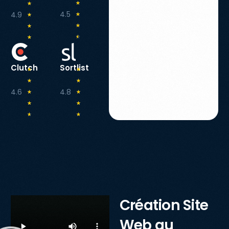
☆
☆
4.5
4.9
☆
☆
☆
☆
☆
☆
Clutch
Sortlist
☆
☆
☆
☆
4.6
4.8
☆
☆
☆
☆
☆
☆
Création Site
Web au