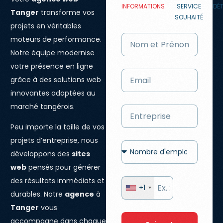
INFORMATIONS
SERVICE
DÉT
Tanger
transforme vos
SOUHAITÉ
projets en véritables
moteurs de performance.
Notre équipe modernise
votre présence en ligne
grâce à des solutions web
innovantes adaptées au
marché tangérois.
Peu importe la taille de vos
projets d’entreprise, nous
développons des
sites
web
pensés pour générer
des résultats immédiats et
+1
durables. Notre
agence
à
Tanger
vous
accompagne dans chaque