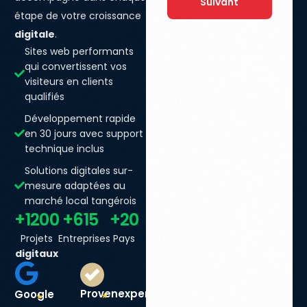
Suivant
étape de votre croissance
digitale
.
Sites web performants
qui convertissent vos
visiteurs en clients
qualifiés
Développement rapide
en 30 jours avec support
technique inclus
Solutions digitales sur-
mesure adaptées au
marché local tangérois
+1200
+615
+20
Projets
Entreprises
Pays
digitaux
Provenexpert
Google
☆
☆