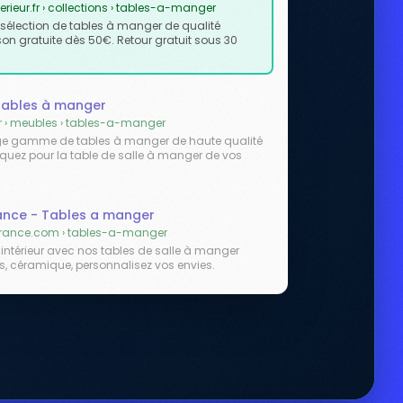
rieur.fr › collections › tables-a-manger
e sélection de tables à manger de qualité
son gratuite dès 50€. Retour gratuit sous 30
 Tables à manger
r › meubles › tables-a-manger
rge gamme de tables à manger de haute qualité
raquez pour la table de salle à manger de vos
rance - Tables a manger
rance.com › tables-a-manger
 intérieur avec nos tables de salle à manger
is, céramique, personnalisez vos envies.