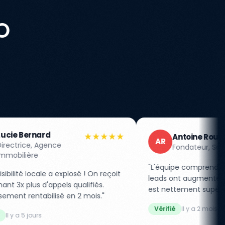
O
★★★★★
★★★★★
Antoine Rousseau
AR
Fondateur, SaaS B2B
"L'équipe comprend vraiment le B2B. Nos
! On reçoit
leads ont augmenté de 180% et la qualité
ifiés.
est nettement supérieure. Merci RHILLANE !"
mois."
Vérifié
Il y a 2 mois