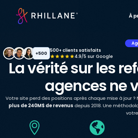
À p
Ag
500+ clients satisfaits
+500
4.9/5 sur Google
La vérité sur les 
agences ne v
Votre site perd des positions après chaque mise à jour 
plus de 240M$ de revenus
depuis 2018. Une méthodolo
votre