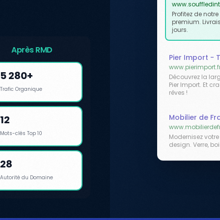
www.souffledinte
Profitez de notr
premium. Livrai
jours.
Après RMD
Pier Import -
www.pierimport.f
5 280+
Découvrez la la
Pier Import. Et c
Trafic Organique
rêves !
Mobilier de F
12
www.mobilierdef
Mots-clés Top 10
Modernisez votre
design. Verre, bo
28
Autorité du Domaine