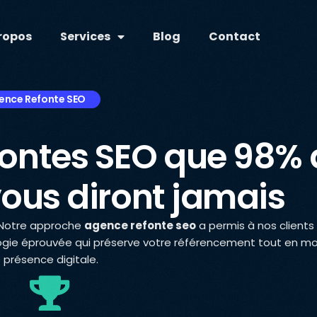
ropos
Services
Blog
Contact
ence Refonte SEO
refontes SEO que 98%
ous diront jamais
? Notre approche
agence refonte seo
a permis à nos clients
gie éprouvée qui préserve votre référencement tout en m
 présence digitale.