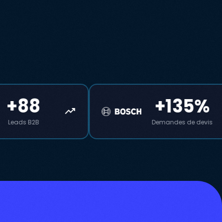
+135%
+175
trending_up
Demandes de devis
Trafic qualifié