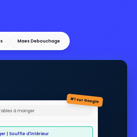
ls
Maes Debouchage
#1 sur Google
Tables à manger
r | Souffle d'Intérieur