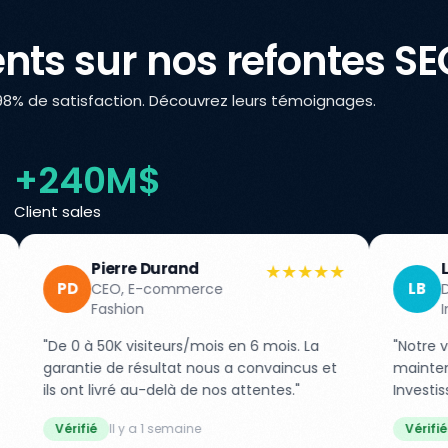
ents sur nos refontes SE
 98% de satisfaction. Découvrez leurs témoignages.
+240M$
Client sales
rand
Lucie Bernard
★★★★★
LB
mmerce
Directrice, Agence
Immobilière
urs/mois en 6 mois. La
"Notre visibilité locale a explosé 
tat nous a convaincus et
maintenant 3x plus d'appels qual
là de nos attentes."
Investissement rentabilisé en 2 
emaine
Vérifié
Il y a 5 jours