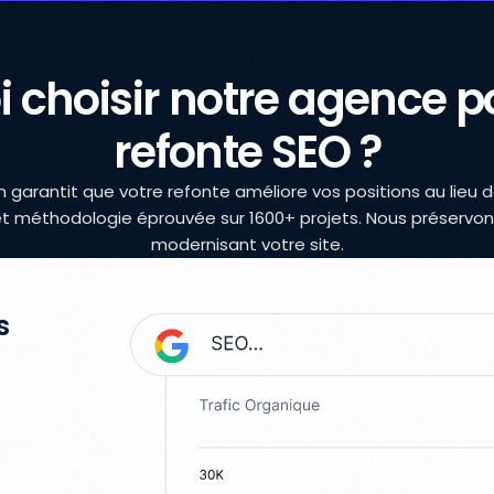
 choisir notre agence p
refonte SEO ?
garantit que votre refonte améliore vos positions au lieu d
, et méthodologie éprouvée sur 1600+ projets. Nous préservon
modernisant votre site.
s