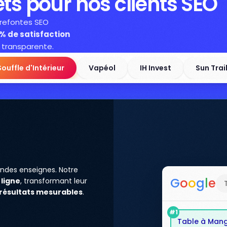
ts pour nos clients SEO
 refontes SEO
% de satisfaction
 transparente.
Souffle d'Intérieur
Vapéol
IH Invest
Sun Trai
ndes enseignes. Notre
G
o
o
g
l
e
 ligne
, transformant leur
résultats mesurables
.
#1
Table à Mange