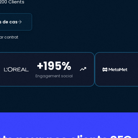
,200 Clients
s de cas
ar contrat
+88
trending_up
Leads B2B