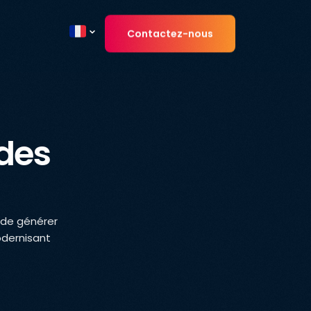
Contactez-nous
Current country
 des
 de générer
odernisant