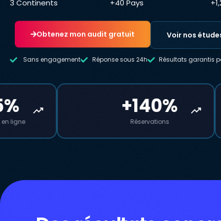
3 Continents
+40 Pays
+1
Obtenez mon audit gratuit
Voir nos étude
Sans engagement
Réponse sous 24h
Résultats garantis p
140%
+195%
trending_up
trending_up
ervations
Engagement social