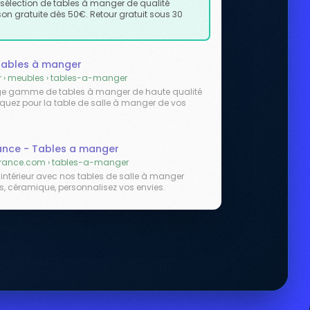
e sélection de tables à manger de qualité
son gratuite dès 50€. Retour gratuit sous 30
 Tables à manger
r › meubles › tables-a-manger
rge gamme de tables à manger de haute qualité
raquez pour la table de salle à manger de vos
rance - Tables a manger
rance.com › tables-a-manger
 intérieur avec nos tables de salle à manger
is, céramique, personnalisez vos envies.