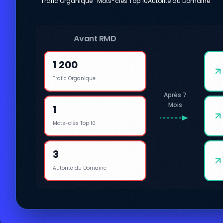
Trafic Organique
Mots-clés Top 10
Autorité du Domaine
Avant RMD
1 200
Trafic Organique
Après 7
Mois
1
Mots-clés Top 10
3
Autorité du Domaine