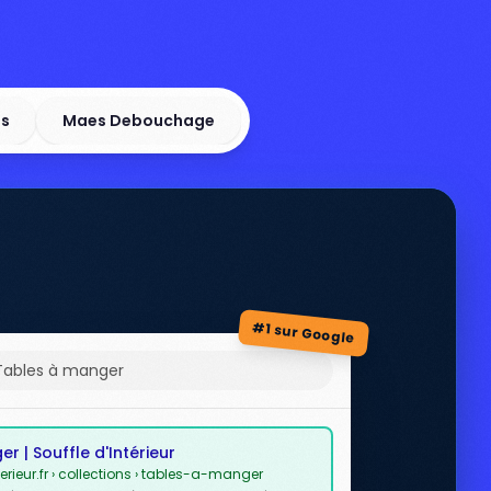
ls
Maes Debouchage
#1 sur Google
Tables à manger
r | Souffle d'Intérieur
rieur.fr › collections › tables-a-manger