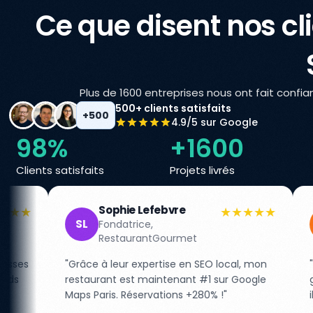
Ce que disent nos cli
Plus de 1600 entreprises nous ont fait confi
500+ clients satisfaits
+500
4.9/5 sur Google
98%
+1600
Clients satisfaits
Projets livrés
ie Lefebvre
Pierre Durand
★★★★★
PD
trice,
CEO, E-commerce
aurantGourmet
Fashion
r expertise en SEO local, mon
"De 0 à 50K visiteurs/mois
est maintenant #1 sur Google
garantie de résultat nous
Réservations +280% !"
ils ont livré au-delà de no