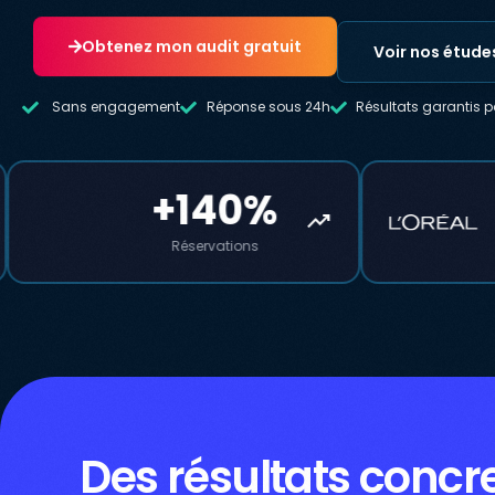
Obtenez mon audit gratuit
Voir nos étude
Sans engagement
Réponse sous 24h
Résultats garantis p
+195%
trending_up
Engagement social
Des résultats concre