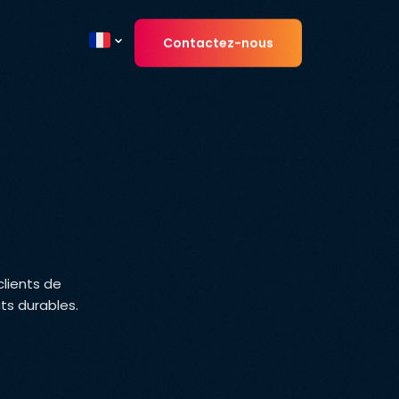
Contactez-nous
Current country
lients de
ts durables.