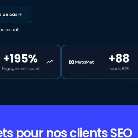
s de cas
ar contrat
+88
+135
trending_up
Leads B2B
Demandes de de
ts pour nos clients SEO