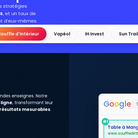
os stratégies
s
, et un taux de
ent d’eux-mêmes.
Souffle d'Intérieur
Vapéol
IH Invest
Sun Trai
ndes enseignes. Notre
G
o
o
g
l
e
 ligne
, transformant leur
résultats mesurables
.
#1
Table à Mange
www.souffledinte