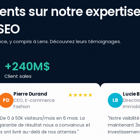
ents sur notre expertis
SEO
ance, y compris à Lens. Découvrez leurs témoignages.
+240M$
Client sales
Lucie Bernard
★★★★★
★★★
LB
Directrice, Agence
Immobilière
 en 6 mois. La
"Notre visibilité locale a explosé ! On reç
 a convaincus et
maintenant 3x plus d'appels qualifiés.
s attentes."
Investissement rentabilisé en 2 mois."