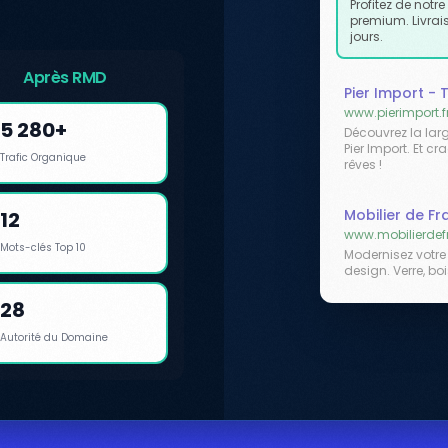
Profitez de notr
premium. Livrai
jours.
Après RMD
Pier Import -
www.pierimport.f
5 280+
Découvrez la la
Pier Import. Et c
Trafic Organique
rêves !
Mobilier de F
12
www.mobilierdef
Mots-clés Top 10
Modernisez votre
design. Verre, bo
28
Autorité du Domaine