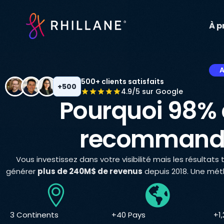
À p
A
500+ clients satisfaits
+500
4.9/5 sur Google
Pourquoi 98% 
recommanden
Vous investissez dans votre visibilité mais les résultat
générer
plus de 240M$ de revenus
depuis 2018. Une mét
3 Continents
+40 Pays
+1