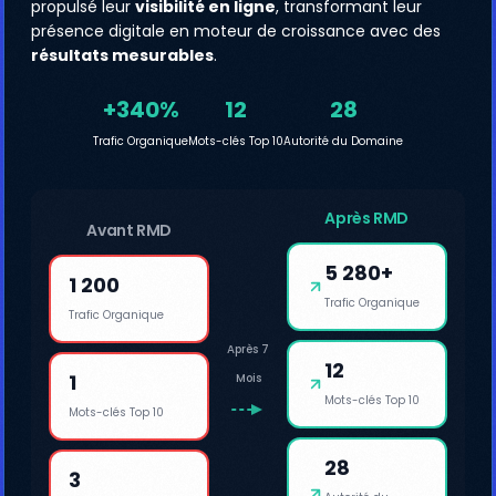
propulsé leur
visibilité en ligne
, transformant leur
présence digitale en moteur de croissance avec des
résultats mesurables
.
+340%
12
28
Trafic Organique
Mots-clés Top 10
Autorité du Domaine
Après RMD
Avant RMD
5 280+
1 200
Trafic Organique
Trafic Organique
Après 7
12
1
Mois
Mots-clés Top 10
Mots-clés Top 10
28
3