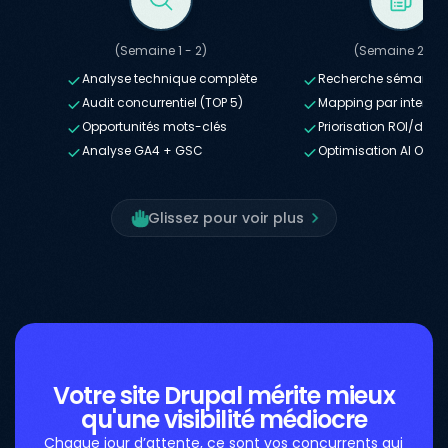
(Semaine 1 - 2)
(Semaine 2 - 3
Analyse technique complète
Recherche sémantiqu
Audit concurrentiel (TOP 5)
Mapping par intentio
Opportunités mots-clés
Priorisation ROI/diffic
Analyse GA4 + GSC
Optimisation AI Over
Glissez pour voir plus
Votre site Drupal mérite mieux
qu'une visibilité médiocre
Chaque jour d’attente, ce sont vos concurrents qui