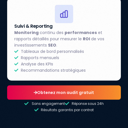
Suivi & Reporting
Monitoring
continu des
performances
et
rapports détaillés pour mesurer le
ROI
de vos
investissements
SEO
.
Tableaux de bord personnalisés
Rapports mensuels
Analyse des KPIs
Recommandations stratégiques
Obtenez mon audit gratuit
Sans engagement
Réponse sous 24h
Résultats garantis par contrat