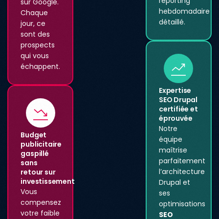
reporting
sur Google.
hebdomadaire
Chaque
détaillé.
jour, ce
sont des
prospects
qui vous
échappent.
Expertise
SEO Drupal
certifiée et
éprouvée
Notre
Budget
équipe
publicitaire
maîtrise
gaspillé
parfaitement
sans
l’architecture
retour sur
investissement
Drupal et
Vous
ses
compensez
optimisations
votre faible
SEO