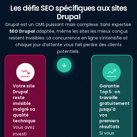
Les défis SEO spécifiques aux sites
Drupal
Drupal est un CMS puissant mais complexe. Sans expertise
SEO Drupal
adaptée, même les sites les mieux conçus
restent invisibles. La concurrence en ligne s’intensifie et
chaque jour d’attente vous fait perdre des clients
potentiels.
Votre site
Garantie
Drupal
Top 5 : on
reste
travaille
invisible
gratuitement
malgré sa
jusqu'à
qualité
vos
technique
premiers
résultats
Vous avez
Si vous
investi