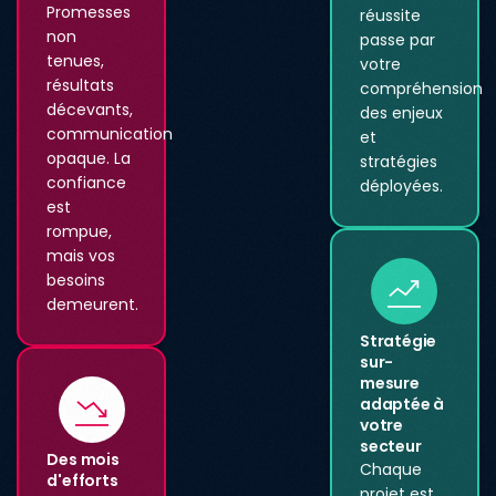
Promesses
réussite
non
passe par
tenues,
votre
résultats
compréhension
décevants,
des enjeux
communication
et
opaque. La
stratégies
confiance
déployées.
est
rompue,
mais vos
besoins
demeurent.
Stratégie
sur-
mesure
adaptée à
votre
secteur
Des mois
Chaque
d'efforts
projet est