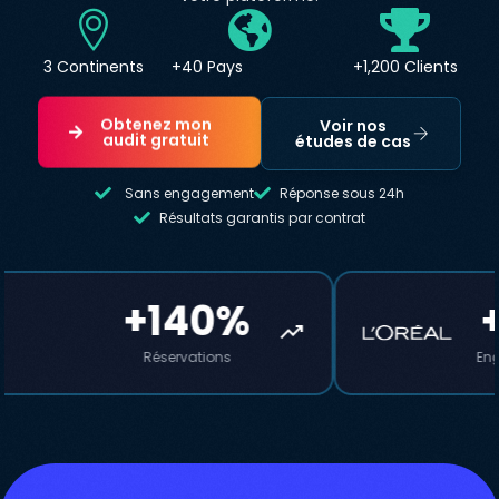
3 Continents
+40 Pays
+1,200 Clients
Obtenez mon
Voir nos
audit gratuit
études de cas
Sans engagement
Réponse sous 24h
Résultats garantis par contrat
+195%
+88
trending_up
Engagement social
Leads B2B