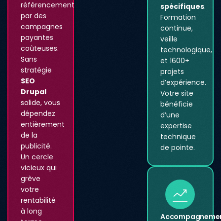
référencement
spécifiques
.
par des
Formation
campagnes
continue,
payantes
veille
coûteuses.
technologique,
Sans
et 1600+
stratégie
projets
SEO
d’expérience.
Drupal
Votre site
solide, vous
bénéficie
dépendez
d’une
entièrement
expertise
de la
technique
publicité.
de pointe.
Un cercle
vicieux qui
grève
votre
rentabilité
à long
Accompagneme