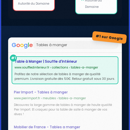
Autorité du
Autorité du Domaine
Domaine
#1 sur Google
G
o
o
g
l
e
Tables à manger
#1
Table à Manger | Souffle d'Intérieur
www.souffledinterieur.fr › collections › tables-a-manger
Profitez de notre sélection de tables à manger de qualité
premium. Livraison gratuite dès 50€. Retour gratuit sous 30 jours.
Pier Import - Tables à manger
www.pierimport.fr › meubles › tables-a-manger
Découvrez la large gamme de tables à manger de haute qualité
Pier Import. Et craquez pour la table de salle à manger de vos
rêves !
Mobilier de France - Tables a manger