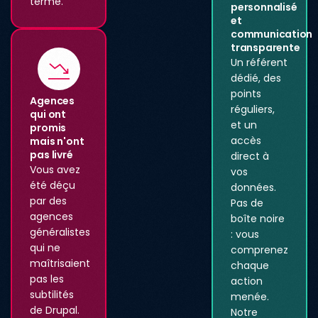
terme.
personnalisé
et
communication
transparente
Un référent
dédié, des
points
Agences
réguliers,
qui ont
et un
promis
accès
mais n'ont
pas livré
direct à
Vous avez
vos
été déçu
données.
par des
Pas de
agences
boîte noire
généralistes
: vous
qui ne
comprenez
maîtrisaient
chaque
pas les
action
subtilités
menée.
de Drupal.
Notre