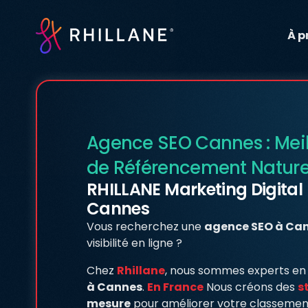
À p
Agence SEO Cannes : Meil
de Référencement Naturel
RHILLANE Marketing Digital
Cannes
Vous recherchez une
agence SEO à Ca
visibilité en ligne ?
Chez
Rhillane
, nous sommes experts e
à Cannes
.
En France
Nous créons des
s
mesure
pour améliorer votre classemen