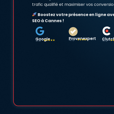
trafic qualifié et maximiser vos conversio
Boostez votre présence en ligne ave
SEO à Cannes !
Provenexpert
Google
Clutc
4.5
5.0
4.6
☆
☆
☆
☆
☆
☆
☆
☆
☆
☆
☆