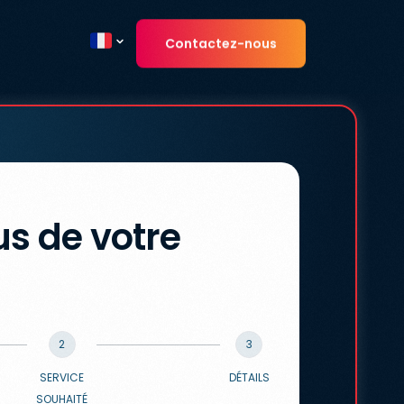
Contactez-nous
Current country
s de votre
2
3
SERVICE
DÉTAILS
SOUHAITÉ