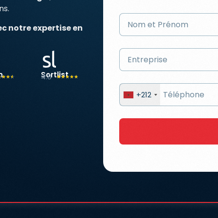
ns.
c notre expertise en
h
Sortlist
4.8
☆
☆
☆
☆
☆
☆
☆
☆
☆
+212