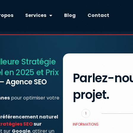
ropos
Services
Blog
Contact
leure Stratégie
 en 2025 et Prix
Parlez-nou
 – Agence SEO
projet.
nnes
pour optimiser votre
1
n
référencement naturel
tratégies SEO
sur
INFORMATIONS
t sur
Google
, attirer un