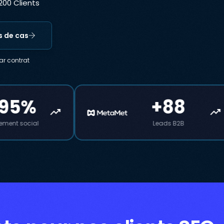
,200 Clients
s de cas
ar contrat
+88
+135%
trending_up
Leads B2B
Demandes de devis