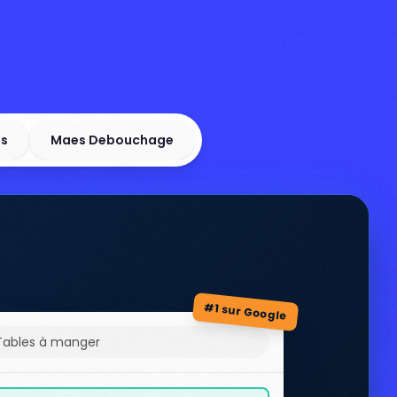
ls
Maes Debouchage
#1 sur Google
Tables à manger