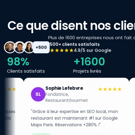
Ce que disent nos cli
Plus de 1600 entreprises nous ont fait 
500+ clients satisfaits
+500
4.9/5 sur Google
98%
+1600
Clients satisfaits
Projets livrés
phie Lefebvre
Pierre Durand
★★★★★
PD
datrice,
CEO, E-commer
staurantGourmet
Fashion
eur expertise en SEO local, mon
"De 0 à 50K visiteurs/mo
t est maintenant #1 sur Google
garantie de résultat no
. Réservations +280% !"
ils ont livré au-delà de 