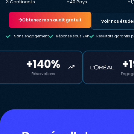
3 Continents
+40 Pays
+1
Obtenez mon audit gratuit
Voir nos étude
Sans engagement
Réponse sous 24h
Résultats garantis p
+195%
trending_up
Engagement social