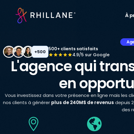
À p
Age
500+ clients satisfaits
+500
4.9/5 sur Google
L'agence qui trans
en opportu
Vous investissez dans votre présence en ligne mais les c
nos clients à générer
plus de 240M$ de revenus
depuis 2
des r