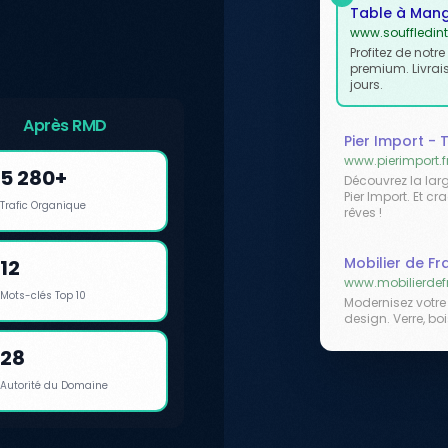
Table à Mange
www.souffledinte
Profitez de notr
premium. Livrai
jours.
Après RMD
Pier Import -
www.pierimport.f
5 280+
Découvrez la la
Pier Import. Et c
Trafic Organique
rêves !
Mobilier de F
12
www.mobilierdef
Mots-clés Top 10
Modernisez votre
design. Verre, bo
28
Autorité du Domaine