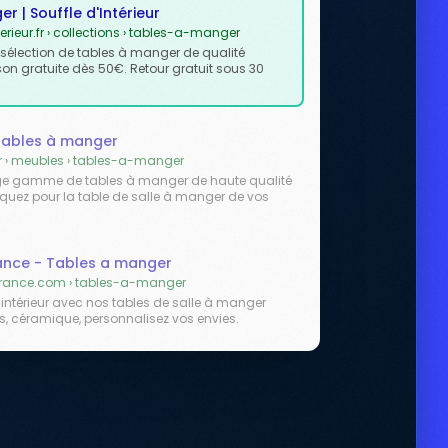
r | Souffle d'Intérieur
rieur.fr › collections › tables-a-manger
e sélection de tables à manger de qualité
son gratuite dès 50€. Retour gratuit sous 30
 Tables à manger
r › meubles › tables-a-manger
rge gamme de tables à manger de haute qualité
raquez pour la table de salle à manger de vos
rance - Tables a manger
rance.com › tables-a-manger
 intérieur avec nos tables de salle à manger
is, céramique, personnalisez vos envies.