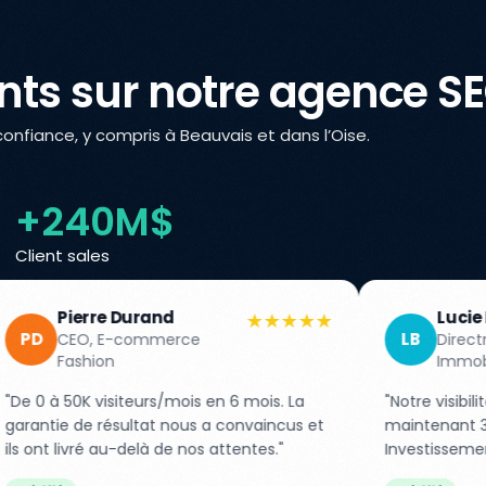
ents sur notre agence S
confiance, y compris à Beauvais et dans l’Oise.
+240M$
Client sales
Lucie Bernard
★★★★★
★★
LB
ce
Directrice, Agence
Immobilière
is en 6 mois. La
"Notre visibilité locale a explosé ! On r
us a convaincus et
maintenant 3x plus d'appels qualifiés.
nos attentes."
Investissement rentabilisé en 2 mois."