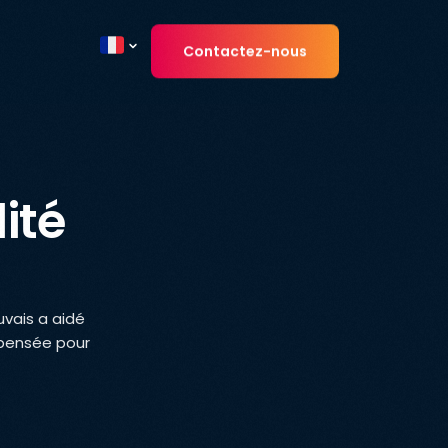
Contactez-nous
Current country
ité
uvais a aidé
 pensée pour