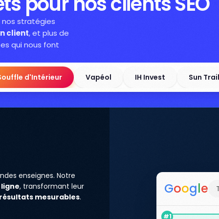
ts pour nos clients SEO
à nos stratégies
n client
, et plus de
ses qui nous font
Souffle d'Intérieur
Vapéol
IH Invest
Sun Trai
ndes enseignes. Notre
G
o
o
g
l
e
 ligne
, transformant leur
résultats mesurables
.
#1