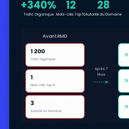
+340%
12
28
Trafic Organique
Mots-clés Top 10
Autorité du Domaine
Avant RMD
1 200
Trafic Organique
Après 7
Mois
1
Mots-clés Top 10
3
Autorité du Domaine